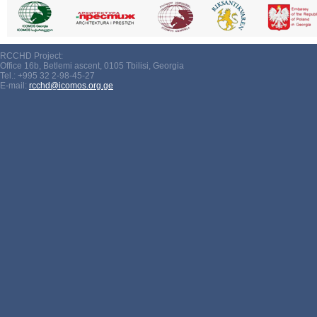
RCCHD Project:
Office 16b, Betlemi ascent, 0105 Tbilisi, Georgia
Tel.: +995 32 2-98-45-27
E-mail:
rcchd@icomos.org.ge