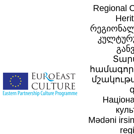
Regional C
Heri
რეგიონალ
კულტურ
გან
Տար
համագործ
մշակութ
Націона
куль
Mədəni irsin
reg