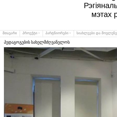
Рэгіянал
мэтах 
მთავარი
პროექტი
პარტნიორები
სიახლეები და მოვლენე
პედაგოგების სახელმძღვანელოს