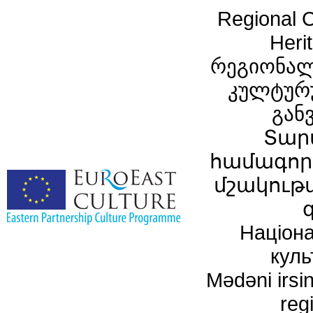
Regional C
Heri
რეგიონალ
კულტურ
გან
Տար
համագործ
մշակութ
Націона
куль
Mədəni irsin
reg